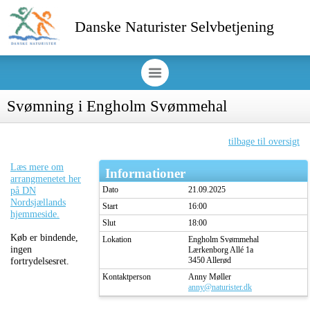
Danske Naturister Selvbetjening
Svømning i Engholm Svømmehal
tilbage til oversigt
Læs mere om
Informationer
arrangmenetet her
på DN
Dato
21.09.2025
Nordsjællands
Start
16:00
hjemmeside.
Slut
18:00
Køb er bindende,
Lokation
Engholm Svømmehal
ingen
Lærkenborg Allé 1a
fortrydelsesret.
3450 Allerød
Kontaktperson
Anny Møller
anny@naturister.dk