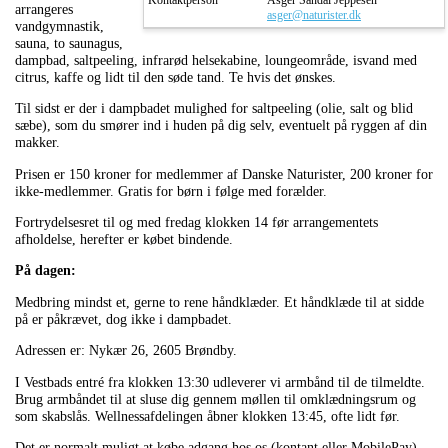
Kontaktperson
Asger Sandal Jeppesen
arrangeres
asger@naturister.dk
vandgymnastik,
sauna, to saunagus,
dampbad, saltpeeling, infrarød helsekabine, loungeområde, isvand med
citrus, kaffe og lidt til den søde tand. Te hvis det ønskes.
Til sidst er der i dampbadet mulighed for saltpeeling (olie, salt og blid
sæbe), som du smører ind i huden på dig selv, eventuelt på ryggen af din
makker.
Prisen er 150 kroner for medlemmer af Danske Naturister, 200 kroner for
ikke-medlemmer. Gratis for børn i følge med forælder.
Fortrydelsesret til og med fredag klokken 14 før arrangementets
afholdelse, herefter er købet bindende.
På dagen:
Medbring mindst et, gerne to rene håndklæder. Et håndklæde til at sidde
på er påkrævet, dog ikke i dampbadet.
Adressen er: Nykær 26, 2605 Brøndby.
I Vestbads entré fra klokken 13:30 udleverer vi armbånd til de tilmeldte.
Brug armbåndet til at sluse dig gennem møllen til omklædningsrum og
som skabslås. Wellnessafdelingen åbner klokken 13:45, ofte lidt før.
Det er normalt muligt at købe adgang hos os (kontant eller MobilePay),