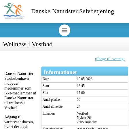
Danske Naturister Selvbetjening
Wellness i Vestbad
tilbage til oversigt
Informationer
Danske Naturister
Storkøbenhavn
Dato
10.05.2026
indbyder
Start
13:45
medlemmer som
Slut
17:00
ikke-medlemmer af
Danske Naturister
Antal pladser
50
til wellness i
Antal tilmeldte
24
Vestbad.
Lokation
Vestbad
Adgang til
Nykær 26
varmtvandsbassin,
2605 Brøndby
hvori der også