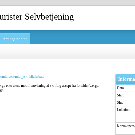
rister Selvbetjening
Arrangementer
/midtvest/midtjysk-friluftsbad/
Informa
e eller alene mod fremvisning af skriftlig accept fra forælder/værge.
Dato
ge.
Start
Slut
Lokation
Kontaktpers