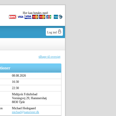
Her kan betales med:
Log ind
tilbage til oversigt
tioner
08.08.2026
16:30
22:30
Midtjysk Friluftsbad
Vorningvej 29, Hammershøj
8830 Tjele
on
Michael Hedegaard
michael@naturister.dk